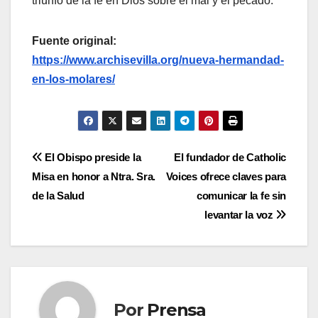
triunfo de la fe en Dios sobre el mal y el pecado.
Fuente original:
https://www.archisevilla.org/nueva-hermandad-
en-los-molares/
Navegación
El Obispo preside la
El fundador de Catholic
Misa en honor a Ntra. Sra.
Voices ofrece claves para
de
de la Salud
comunicar la fe sin
entradas
levantar la voz
Por
Prensa