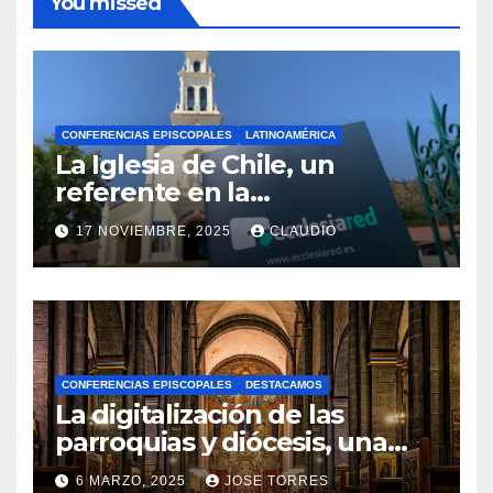
You missed
CONFERENCIAS EPISCOPALES
LATINOAMÉRICA
La Iglesia de Chile, un
referente en la
transformación digital
17 NOVIEMBRE, 2025
CLAUDIO
gracias a Ecclesiared
N
O
H
A
CONFERENCIAS EPISCOPALES
DESTACAMOS
Y
La digitalización de las
C
parroquias y diócesis, una
realidad ya para el futuro de
O
6 MARZO, 2025
JOSE TORRES