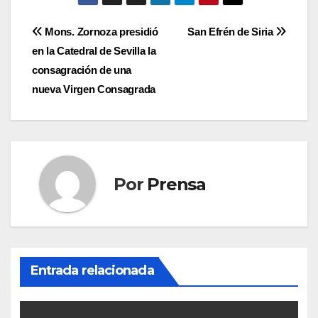
Navegación
Mons. Zornoza presidió
San Efrén de Siria
en la Catedral de Sevilla la
de
consagración de una
entradas
nueva Virgen Consagrada
Por
Prensa
Entrada relacionada