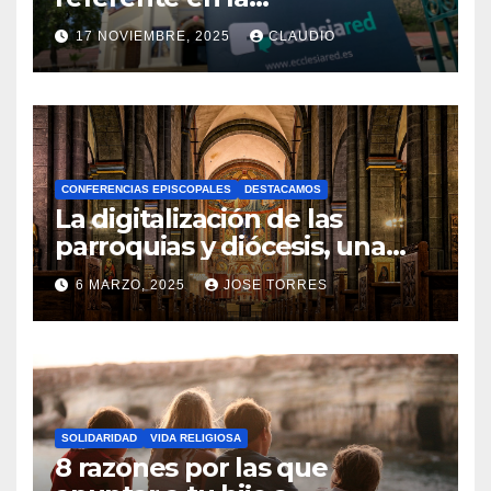
transformación digital
17 NOVIEMBRE, 2025
CLAUDIO
gracias a Ecclesiared
N
O
H
A
CONFERENCIAS EPISCOPALES
DESTACAMOS
Y
La digitalización de las
C
parroquias y diócesis, una
realidad ya para el futuro de
O
6 MARZO, 2025
JOSE TORRES
la Iglesia
M
N
E
O
N
H
T
A
A
SOLIDARIDAD
VIDA RELIGIOSA
Y
8 razones por las que
R
C