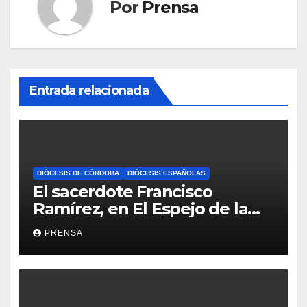
Por
Prensa
Entrada relacionada
DIÓCESIS DE CÓRDOBA
DIÓCESIS ESPAÑOLAS
El sacerdote Francisco
Ramírez, en El Espejo de la
Iglesia
PRENSA