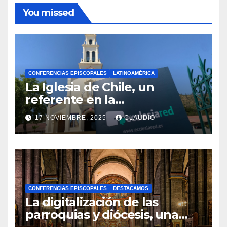
You missed
CONFERENCIAS EPISCOPALES
LATINOAMÉRICA
La Iglesia de Chile, un
referente en la
transformación digital
17 NOVIEMBRE, 2025
CLAUDIO
gracias a Ecclesiared
N
O
H
A
CONFERENCIAS EPISCOPALES
DESTACAMOS
Y
La digitalización de las
C
parroquias y diócesis, una
O