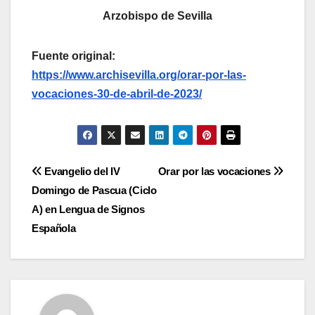
Arzobispo de Sevilla
Fuente original:
https://www.archisevilla.org/orar-por-las-
vocaciones-30-de-abril-de-2023/
Navegación
Evangelio del IV
Orar por las vocaciones
Domingo de Pascua (Ciclo
de
A) en Lengua de Signos
entradas
Española