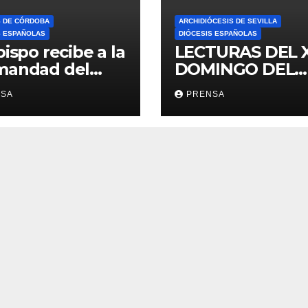
S DE CÓRDOBA
ARCHIDIÓCESIS DE SEVILLA
S ESPAÑOLAS
DIÓCESIS ESPAÑOLAS
bispo recibe a la
LECTURAS DEL 
mandad del
DOMINGO DEL
ario
TIEMPO
NSA
PRENSA
ORDINARIO (A)