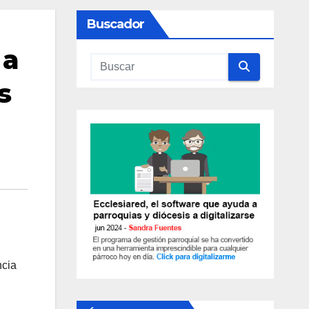
Buscador
 a
s
ncia