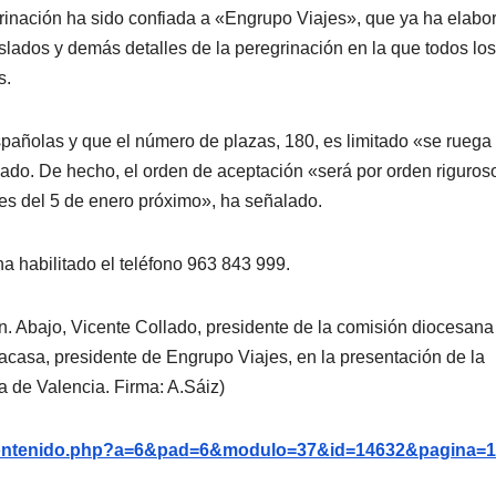
grinación ha sido confiada a «Engrupo Viajes», que ya ha elabo
aslados y demás detalles de la peregrinación en la que todos los
s.
spañolas y que el número de plazas, 180, es limitado «se ruega 
lado. De hecho, el orden de aceptación «será por orden riguros
ntes del 5 de enero próximo», ha señalado.
a habilitado el teléfono 963 843 999.
ión. Abajo, Vicente Collado, presidente de la comisión diocesana
Lacasa, presidente de Engrupo Viajes, en la presentación de la
a de Valencia. Firma: A.Sáiz)
g/contenido.php?a=6&pad=6&modulo=37&id=14632&pagina=1