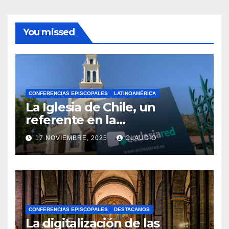
You missed
CONFERENCIAS EPISCOPALES
LATINOAMÉRICA
La Iglesia de Chile, un
referente en la
transformación digital
17 NOVIEMBRE, 2025
CLAUDIO
gracias a Ecclesiared
N
O
H
A
CONFERENCIAS EPISCOPALES
DESTACAMOS
Y
La digitalización de las