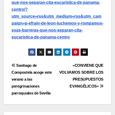
que-nos-separan-cita-eucaristica-de-panama-
centro/?
utm_source=rss&utm_medium=rss&utm_cam
paign=p-efrain-de-leon-luchemos-y-rompamos-
esas-barreras-que-nos-separan-cita-
eucaristica-de-panama-centro
Navegación
Santiago de
«CONVIENE QUE
Compostela acoge este
VOLVAMOS SOBRE LOS
de
verano a las
PRESUPUESTOS
entradas
peregrinaciones
EVANGÉLICOS»
parroquiales de Sevilla