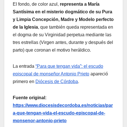
El fondo, de color azul,
representa a María
Santísima en el misterio dogmático de su Pura
y Limpia Concepción, Madre y Modelo perfecto
de la Iglesia
, que también queda representada en
el dogma de su Virginidad perpetua mediante las
tres estrellas (Virgen antes, durante y después del
parto) que coronan el motivo heráldico.
La entrada
“Para que tengan vida”: el escudo
episcopal de monseñor Antonio Prieto
apareció
primero en
Diócesis de Córdoba
.
Fuente original:
https://www.diocesisdecordoba.es/noticias/par
a-que-tengan-vida-el-escudo-episcopal-de-
monsenor-antonio-prieto