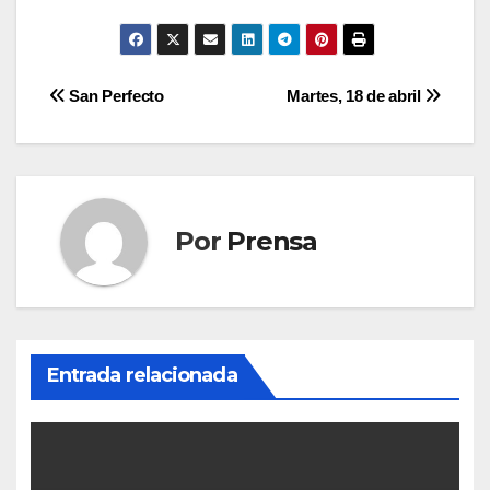
Navegación
San Perfecto
Martes, 18 de abril
de
entradas
Por
Prensa
Entrada relacionada