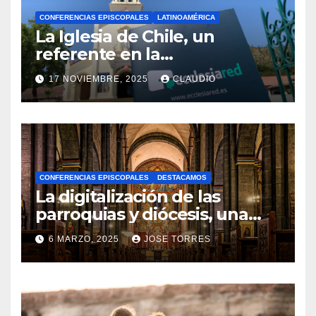
CONFERENCIAS EPISCOPALES
LATINOAMÉRICA
La Iglesia de Chile, un
referente en la
transformación digital
17 NOVIEMBRE, 2025
CLAUDIO
gracias a Ecclesiared
N
O
H
A
CONFERENCIAS EPISCOPALES
DESTACAMOS
Y
La digitalización de las
C
parroquias y diócesis, una
realidad ya para el futuro de
O
6 MARZO, 2025
JOSE TORRES
la Iglesia
M
N
E
O
N
H
T