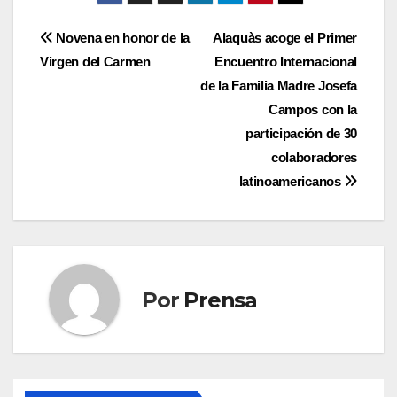
Navegación
Novena en honor de la
Alaquàs acoge el Primer
Virgen del Carmen
Encuentro Internacional
de
de la Familia Madre Josefa
entradas
Campos con la
participación de 30
colaboradores
latinoamericanos
Por
Prensa