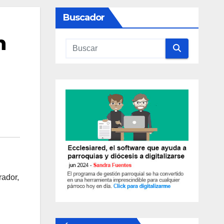
Buscador
n
rador,