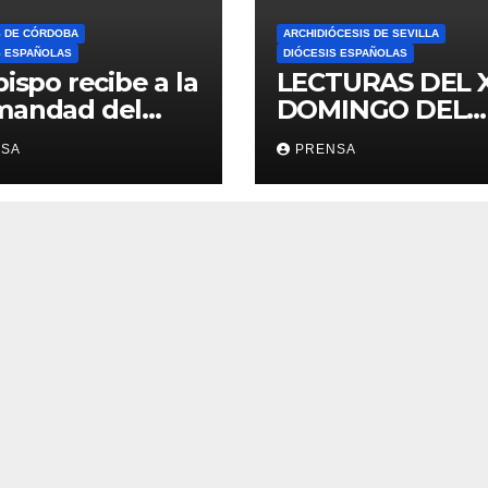
S DE CÓRDOBA
ARCHIDIÓCESIS DE SEVILLA
S ESPAÑOLAS
DIÓCESIS ESPAÑOLAS
bispo recibe a la
LECTURAS DEL 
mandad del
DOMINGO DEL
ario
TIEMPO
NSA
PRENSA
ORDINARIO (A)