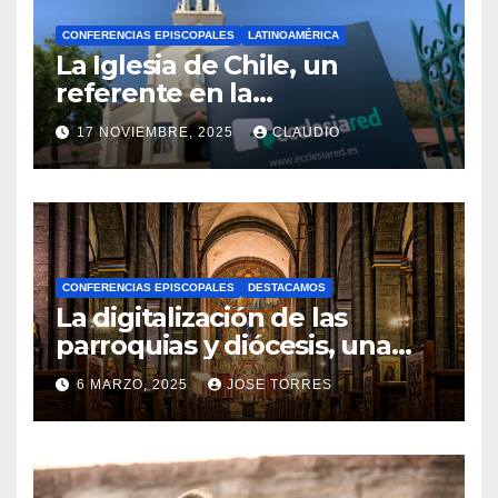
CONFERENCIAS EPISCOPALES
LATINOAMÉRICA
La Iglesia de Chile, un
referente en la
transformación digital
17 NOVIEMBRE, 2025
CLAUDIO
gracias a Ecclesiared
N
O
H
A
CONFERENCIAS EPISCOPALES
DESTACAMOS
Y
La digitalización de las
C
parroquias y diócesis, una
realidad ya para el futuro de
O
6 MARZO, 2025
JOSE TORRES
la Iglesia
M
N
E
O
N
H