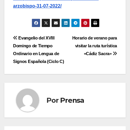
arzobispo-31-07-2022/
Navegación
Evangelio del XVIII
Horario de verano para
Domingo de Tiempo
visitar la ruta turística
de
Ordinario en Lengua de
«Cádiz Sacra»
entradas
Signos Española (Ciclo C)
Por
Prensa