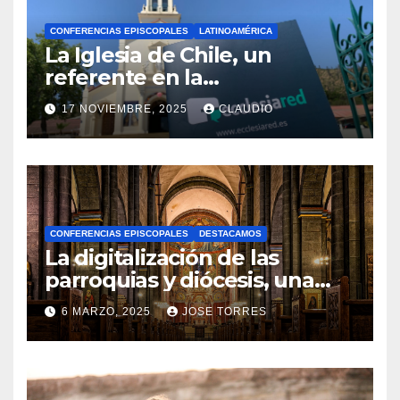
CONFERENCIAS EPISCOPALES
LATINOAMÉRICA
La Iglesia de Chile, un
referente en la
transformación digital
17 NOVIEMBRE, 2025
CLAUDIO
gracias a Ecclesiared
N
O
H
A
CONFERENCIAS EPISCOPALES
DESTACAMOS
Y
La digitalización de las
C
parroquias y diócesis, una
realidad ya para el futuro de
O
6 MARZO, 2025
JOSE TORRES
la Iglesia
M
N
E
O
N
H