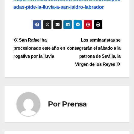
adas-pide-la-lluvia-a-san-isidro-labrador
Navegación
San Rafael ha
Los seminaristas se
procesionado este año en
consagrarán el sábado a la
de
rogativa por la lluvia
patrona de Sevilla, la
entradas
Virgen de los Reyes
Por
Prensa