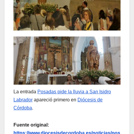
La entrada
Posadas pide la lluvia a San Isidro
Labrador
apareció primero en
Diócesis de
Córdoba
.
Fuente original:
https://www.diocesisdecordoba.es/noticias/pos