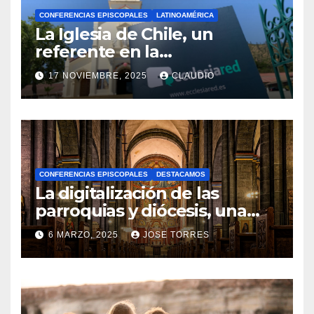
CONFERENCIAS EPISCOPALES
LATINOAMÉRICA
La Iglesia de Chile, un
referente en la
transformación digital
17 NOVIEMBRE, 2025
CLAUDIO
gracias a Ecclesiared
N
O
H
A
CONFERENCIAS EPISCOPALES
DESTACAMOS
Y
La digitalización de las
C
parroquias y diócesis, una
realidad ya para el futuro de
O
6 MARZO, 2025
JOSE TORRES
la Iglesia
M
N
E
O
N
H
T