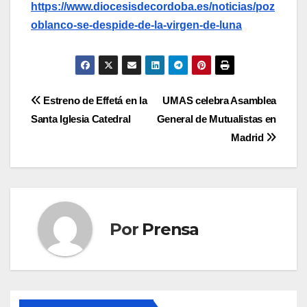
https://www.diocesisdecordoba.es/noticias/poz
oblanco-se-despide-de-la-virgen-de-luna
Navegación
Estreno de Effetá en la
UMAS celebra Asamblea
Santa Iglesia Catedral
General de Mutualistas en
de
Madrid
entradas
Por
Prensa