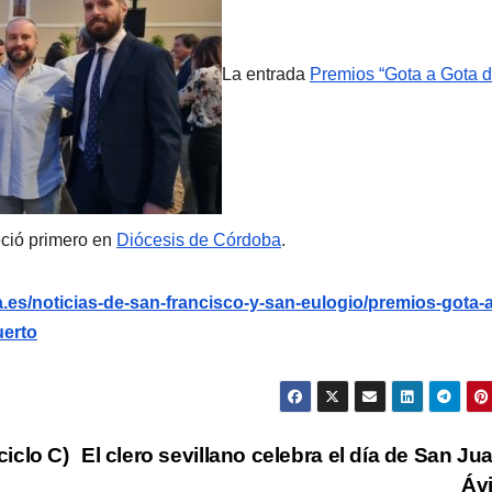
La entrada
Premios “Gota a Gota 
ció primero en
Diócesis de Córdoba
.
.es/noticias-de-san-francisco-y-san-eulogio/premios-gota-a
uerto
iclo C)
El clero sevillano celebra el día de San Ju
Áv