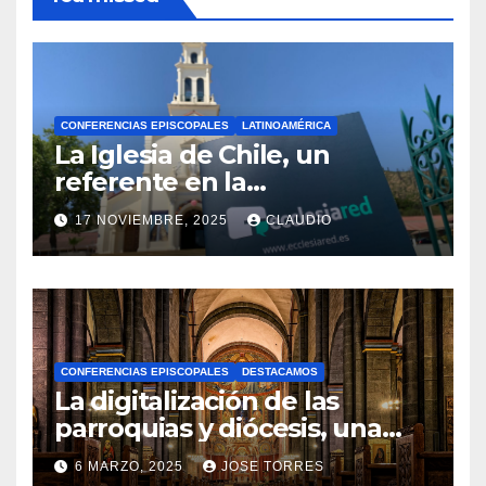
CONFERENCIAS EPISCOPALES
LATINOAMÉRICA
La Iglesia de Chile, un
referente en la
transformación digital
17 NOVIEMBRE, 2025
CLAUDIO
gracias a Ecclesiared
N
O
H
A
CONFERENCIAS EPISCOPALES
DESTACAMOS
Y
La digitalización de las
C
parroquias y diócesis, una
realidad ya para el futuro de
O
6 MARZO, 2025
JOSE TORRES
la Iglesia
M