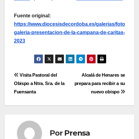
Fuente original:
https://www.diocesisdecordoba.es/galerias/foto
galeria-presentacion-de-la-campana-de-caritas-
2023
Navegación
Visita Pastoral del
Alcalá de Henares se
Obispo a Ntra. Sra. de la
prepara para recibir a su
de
Fuensanta
nuevo obispo
entradas
Por
Prensa