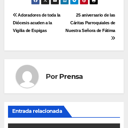
Navegación
Adoradores de toda la
25 aniversario de las
Diócesis acuden a la
Cáritas Parroquiales de
de
Vigilia de Espigas
Nuestra Señora de Fátima
entradas
Por
Prensa
Entrada relacionada