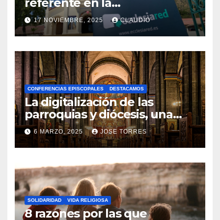
referente en la
transformación digital
17 NOVIEMBRE, 2025
CLAUDIO
gracias a Ecclesiared
N
O
H
A
CONFERENCIAS EPISCOPALES
DESTACAMOS
Y
La digitalización de las
C
parroquias y diócesis, una
realidad ya para el futuro de
O
6 MARZO, 2025
JOSE TORRES
la Iglesia
M
N
E
O
N
H
T
A
A
SOLIDARIDAD
VIDA RELIGIOSA
Y
8 razones por las que
R
C