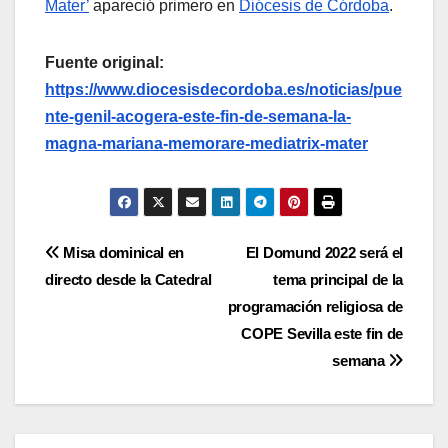
Mater’
apareció primero en
Diócesis de Córdoba
.
Fuente original:
https://www.diocesisdecordoba.es/noticias/pue
nte-genil-acogera-este-fin-de-semana-la-
magna-mariana-memorare-mediatrix-mater
Navegación
Misa dominical en
El Domund 2022 será el
directo desde la Catedral
tema principal de la
de
programación religiosa de
entradas
COPE Sevilla este fin de
semana