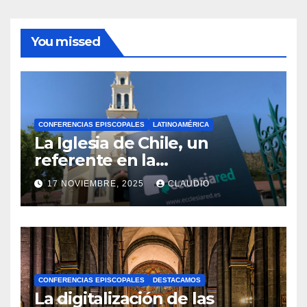
You missed
CONFERENCIAS EPISCOPALES
LATINOAMÉRICA
La Iglesia de Chile, un
referente en la
transformación digital
17 NOVIEMBRE, 2025
CLAUDIO
gracias a Ecclesiared
N
O
H
A
CONFERENCIAS EPISCOPALES
DESTACAMOS
Y
La digitalización de las