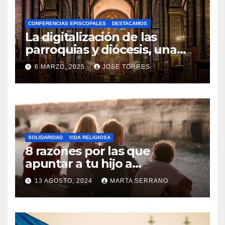
A
CONFERENCIAS EPISCOPALES
DESTACAMOS
Y
La digitalización de las
C
parroquias y diócesis, una
realidad ya para el futuro de
O
6 MARZO, 2025
JOSE TORRES
la Iglesia
M
N
E
O
N
H
T
A
A
SOLIDARIDAD
VIDA RELIGIOSA
Y
8 razones por las que
R
C
apuntar a tu hijo a
I
Catequesis
O
O
13 AGOSTO, 2024
MARTA SERRANO
M
S
N
E
O
N