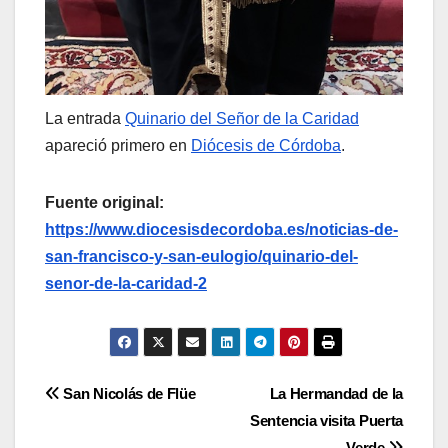
La entrada
Quinario del Señor de la Caridad
apareció primero en
Diócesis de Córdoba
.
Fuente original:
https://www.diocesisdecordoba.es/noticias-de-
san-francisco-y-san-eulogio/quinario-del-
senor-de-la-caridad-2
Navegación
San Nicolás de Flüe
La Hermandad de la
Sentencia visita Puerta
de
Verde