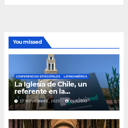
You missed
CONFERENCIAS EPISCOPALES
LATINOAMÉRICA
La Iglesia de Chile, un
referente en la
transformación digital
17 NOVIEMBRE, 2025
CLAUDIO
gracias a Ecclesiared
N
O
H