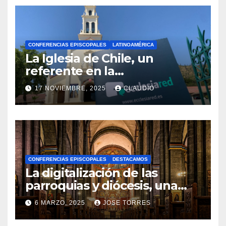
CONFERENCIAS EPISCOPALES
LATINOAMÉRICA
La Iglesia de Chile, un
referente en la
transformación digital
17 NOVIEMBRE, 2025
CLAUDIO
gracias a Ecclesiared
N
O
H
A
CONFERENCIAS EPISCOPALES
DESTACAMOS
Y
La digitalización de las
C
parroquias y diócesis, una
realidad ya para el futuro de
O
6 MARZO, 2025
JOSE TORRES
la Iglesia
M
N
E