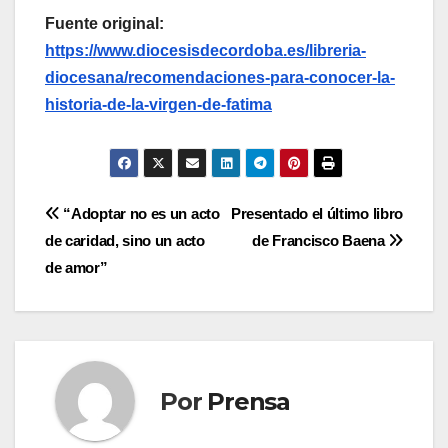
Fuente original:
https://www.diocesisdecordoba.es/libreria-
diocesana/recomendaciones-para-conocer-la-
historia-de-la-virgen-de-fatima
Navegación
“Adoptar no es un acto
Presentado el último libro
de caridad, sino un acto
de Francisco Baena
de
de amor”
entradas
Por
Prensa