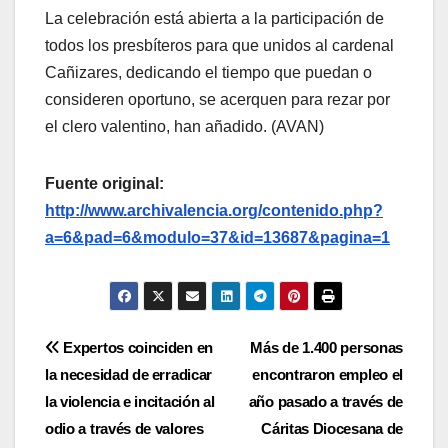
La celebración está abierta a la participación de
todos los presbíteros para que unidos al cardenal
Cañizares, dedicando el tiempo que puedan o
consideren oportuno, se acerquen para rezar por
el clero valentino, han añadido. (AVAN)
Fuente original:
http://www.archivalencia.org/contenido.php?
a=6&pad=6&modulo=37&id=13687&pagina=1
Navegación
Expertos coinciden en
Más de 1.400 personas
la necesidad de erradicar
encontraron empleo el
de
la violencia e incitación al
año pasado a través de
entradas
odio a través de valores
Cáritas Diocesana de