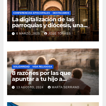
H
A
CONFERENCIAS EPISCOPALES
DESTACAMOS
Y
La digitalización de las
C
parroquias y diócesis, una
realidad ya para el futuro de
O
6 MARZO, 2025
JOSE TORRES
la Iglesia
M
N
E
O
N
H
T
A
A
SOLIDARIDAD
VIDA RELIGIOSA
Y
8 razones por las que
R
C
apuntar a tu hijo a
I
Catequesis
O
O
13 AGOSTO, 2024
MARTA SERRANO
M
S
N
E
O
N