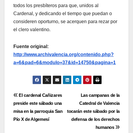
todos los presbíteros para que, unidos al
Cardenal, y dedicando el tiempo que puedan o
consideren oporturno, se acerquen para rezar por
el clero valentino.
Fuente original:
http://www.archivalencia.org/contenido.php?
a=6&pad=6&modulo=37&id=14750&pagina=1
Navegación
El cardenal Cañizares
Las campanas de la
preside este sábado una
Catedral de Valencia
de
misa en la parroquia San
tocarán este sábado por la
entradas
Pío X de Algemesí
defensa de los derechos
humanos