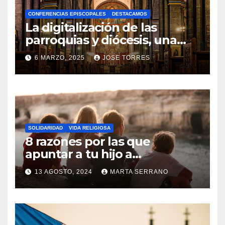
A
CONFERENCIAS EPISCOPALES
DESTACAMOS
Y
La digitalización de las
C
parroquias y diócesis, una
realidad ya para el futuro de
O
6 MARZO, 2025
JOSE TORRES
la Iglesia
M
N
E
O
N
H
T
A
A
SOLIDARIDAD
VIDA RELIGIOSA
Y
8 razones por las que
R
C
apuntar a tu hijo a
I
Catequesis
O
O
13 AGOSTO, 2024
MARTA SERRANO
M
S
N
E
O
N
H
T