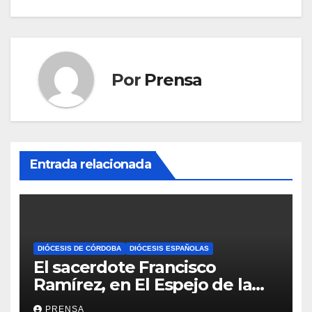
Por
Prensa
Entrada relacionada
DIÓCESIS DE CÓRDOBA
DIÓCESIS ESPAÑOLAS
El sacerdote Francisco
Ramírez, en El Espejo de la
Iglesia
PRENSA