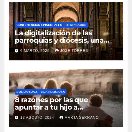
O
H
A
CONFERENCIAS EPISCOPALES
DESTACAMOS
Y
La digitalización de las
C
parroquias y diócesis, una
realidad ya para el futuro de
O
6 MARZO, 2025
JOSE TORRES
la Iglesia
M
N
E
O
N
H
T
A
A
SOLIDARIDAD
VIDA RELIGIOSA
Y
8 razones por las que
R
C
apuntar a tu hijo a
I
Catequesis
O
O
13 AGOSTO, 2024
MARTA SERRANO
M
S
N
E