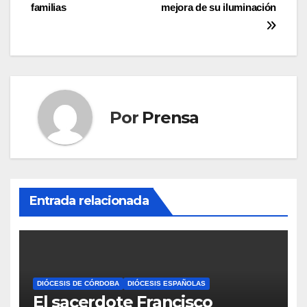
entradas
familias
mejora de su iluminación
Por
Prensa
Entrada relacionada
DIÓCESIS DE CÓRDOBA
DIÓCESIS ESPAÑOLAS
El sacerdote Francisco