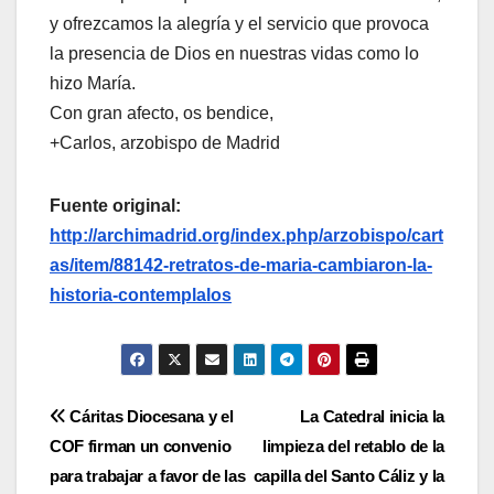
y ofrezcamos la alegría y el servicio que provoca
la presencia de Dios en nuestras vidas como lo
hizo María.
Con gran afecto, os bendice,
+Carlos, arzobispo de Madrid
Fuente original:
http://archimadrid.org/index.php/arzobispo/cart
as/item/88142-retratos-de-maria-cambiaron-la-
historia-contemplalos
Navegación
Cáritas Diocesana y el
La Catedral inicia la
COF firman un convenio
limpieza del retablo de la
de
para trabajar a favor de las
capilla del Santo Cáliz y la