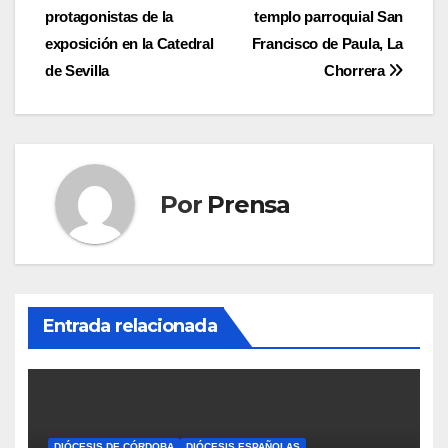
de
protagonistas de la
templo parroquial San
entradas
exposición en la Catedral
Francisco de Paula, La
de Sevilla
Chorrera
Por
Prensa
Entrada relacionada
DIÓCESIS DE CÓRDOBA
DIÓCESIS ESPAÑOLAS