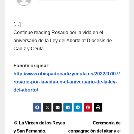
[…]
Continue reading Rosario por la vida en el
aniversario de la Ley del Aborto at Diocesis de
Cadiz y Ceuta.
Fuente original:
http://www.obispadocadizyceuta.es/2022/07/07/
rosario-por-la-vida-en-el-aniversario-de-la-ley-
del-aborto/
Navegación
La Virgen de los Reyes
Ceremonia de
y San Fernando,
consagración del altar y el