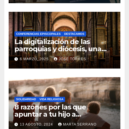
N
O
H
A
CONFERENCIAS EPISCOPALES
DESTACAMOS
Y
La digitalización de las
C
parroquias y diócesis, una
realidad ya para el futuro de
O
6 MARZO, 2025
JOSE TORRES
la Iglesia
M
N
E
O
N
H
T
A
A
SOLIDARIDAD
VIDA RELIGIOSA
Y
8 razones por las que
R
C
apuntar a tu hijo a
I
Catequesis
O
O
13 AGOSTO, 2024
MARTA SERRANO
M