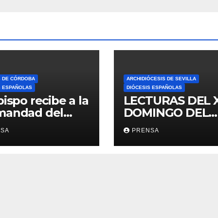
S DE CÓRDOBA
ARCHIDIÓCESIS DE SEVILLA
S ESPAÑOLAS
DIÓCESIS ESPAÑOLAS
bispo recibe a la
LECTURAS DEL 
mandad del
DOMINGO DEL
ario
TIEMPO
NSA
PRENSA
ORDINARIO (A)