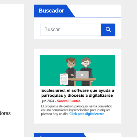
Buscador
dores