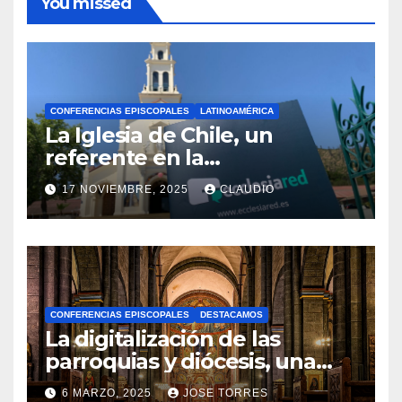
You missed
CONFERENCIAS EPISCOPALES
LATINOAMÉRICA
La Iglesia de Chile, un
referente en la
transformación digital
17 NOVIEMBRE, 2025
CLAUDIO
gracias a Ecclesiared
N
O
H
A
CONFERENCIAS EPISCOPALES
DESTACAMOS
Y
La digitalización de las
C
parroquias y diócesis, una
realidad ya para el futuro de
O
6 MARZO, 2025
JOSE TORRES