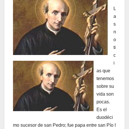
L
a
s
n
o
ti
c
i
as que
tenemos
sobre su
vida son
pocas.
Es el
duodéci
mo sucesor de san Pedro; fue papa entre san Pío I