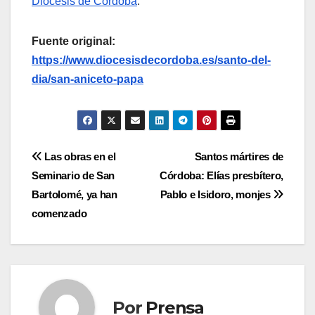
Diócesis de Córdoba
.
Fuente original:
https://www.diocesisdecordoba.es/santo-del-
dia/san-aniceto-papa
Navegación
Las obras en el
Santos mártires de
Seminario de San
Córdoba: Elías presbítero,
de
Bartolomé, ya han
Pablo e Isidoro, monjes
entradas
comenzado
Por
Prensa