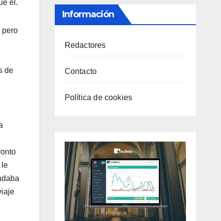
e él.
Información
; pero
Redactores
s de
Contacto
Política de cookies
a
ronto
 le
andaba
viaje