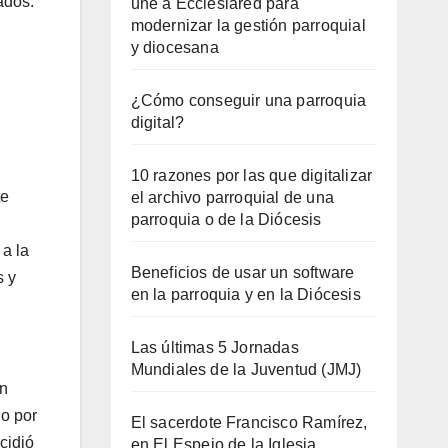
ados.
une a Ecclesiared para
modernizar la gestión parroquial
y diocesana
¿Cómo conseguir una parroquia
digital?
10 razones por las que digitalizar
te
el archivo parroquial de una
parroquia o de la Diócesis
 a la
Beneficios de usar un software
s y
en la parroquia y en la Diócesis
Las últimas 5 Jornadas
Mundiales de la Juventud (JMJ)
on
do por
El sacerdote Francisco Ramírez,
cidió
en El Espejo de la Iglesia