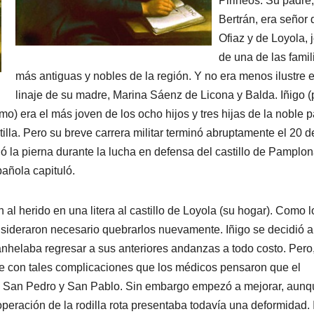
Pirineos. Su padre
Bertrán, era señor 
Ofiaz y de Loyola, 
de una de las famil
más antiguas y nobles de la región. Y no era menos ilustre e
linaje de su madre, Marina Sáenz de Licona y Balda. Iñigo 
mo) era el más joven de los ocho hijos y tres hijas de la noble p
tilla. Pero su breve carrera militar terminó abruptamente el 20 d
la pierna durante la lucha en defensa del castillo de Pamplon
añola capituló.
 al herido en una litera al castillo de Loyola (su hogar). Como l
sideraron necesario quebrarlos nuevamente. Iñigo se decidió a
anhelaba regresar a sus anteriores andanzas a todo costo. Pero
re con tales complicaciones que los médicos pensaron que el
de San Pedro y San Pablo. Sin embargo empezó a mejorar, aunq
peración de la rodilla rota presentaba todavía una deformidad. 