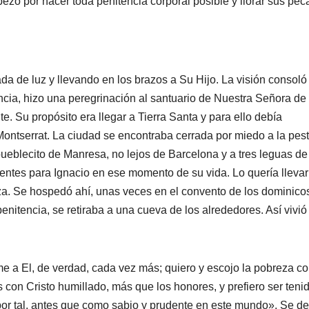
pezó por hacer toda penitencia corporal posible y llorar sus pec
da de luz y llevando en los brazos a Su Hijo. La visión consoló
ncia, hizo una peregrinación al santuario de Nuestra Señora de
e. Su propósito era llegar a Tierra Santa y para ello debía
ntserrat. La ciudad se encontraba cerrada por miedo a la pes
pueblecito de Manresa, no lejos de Barcelona y a tres leguas de
entes para Ignacio en ese momento de su vida. Lo quería llevar
eza. Se hospedó ahí, unas veces en el convento de los dominico
enitencia, se retiraba a una cueva de los alrededores. Así vivió
me a El, de verdad, cada vez más; quiero y escojo la pobreza c
s con Cristo humillado, más que los honores, y prefiero ser teni
 por tal, antes que como sabio y prudente en este mundo». Se de