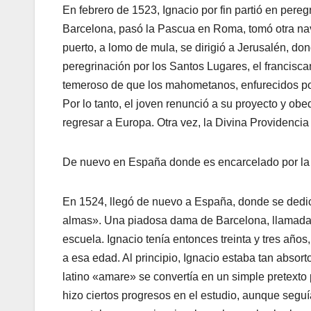
En febrero de 1523, Ignacio por fin partió en pere
Barcelona, pasó la Pascua en Roma, tomó otra nav
puerto, a lomo de mula, se dirigió a Jerusalén, dond
peregrinación por los Santos Lugares, el francis
temeroso de que los mahometanos, enfurecidos por e
Por lo tanto, el joven renunció a su proyecto y obe
regresar a Europa. Otra vez, la Divina Providencia
De nuevo en España donde es encarcelado por la 
En 1524, llegó de nuevo a España, donde se dedicó
almas». Una piadosa dama de Barcelona, llamada Is
escuela. Ignacio tenía entonces treinta y tres años
a esa edad. Al principio, Ignacio estaba tan absort
latino «amare» se convertía en un simple pretext
hizo ciertos progresos en el estudio, aunque segu