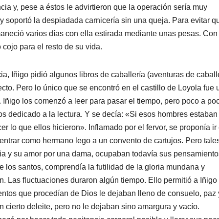
ncia y, pese a éstos le advirtieron que la operación sería muy
y soportó la despiadada carnicería sin una queja. Para evitar q
aneció varios días con ella estirada mediante unas pesas. Con 
ojo para el resto de su vida.
a, Iñigo pidió algunos libros de caballería (aventuras de caball
cto. Pero lo único que se encontró en el castillo de Loyola fue 
. Iñigo los comenzó a leer para pasar el tiempo, pero poco a po
s dedicado a la lectura. Y se decía: «Si esos hombres estaban
 lo que ellos hicieron». Inflamado por el fervor, se proponía ir
entrar como hermano lego a un convento de cartujos. Pero tale
oria y su amor por una dama, ocupaban todavía sus pensamiento
de los santos, comprendía la futilidad de la gloria mundana y
n. Las fluctuaciones duraron algún tiempo. Ello permitió a Iñigo
entos que procedían de Dios le dejaban lleno de consuelo, paz 
 cierto deleite, pero no le dejaban sino amargura y vacío.