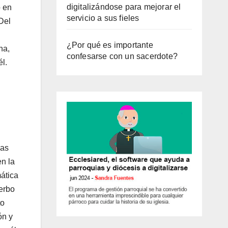
digitalizándose para mejorar el
ó en
servicio a sus fieles
Del
¿Por qué es importante
na,
confesarse con un sacerdote?
l.
las
en la
mática
verbo
to
ón y