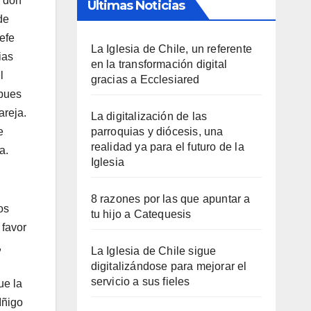
, don
Últimas Noticias
de
jefe
La Iglesia de Chile, un referente
ias
en la transformación digital
l
gracias a Ecclesiared
(pues
areja.
La digitalización de las
e
parroquias y diócesis, una
realidad ya para el futuro de la
a.
Iglesia
8 razones por las que apuntar a
os
tu hijo a Catequesis
 favor
,
La Iglesia de Chile sigue
digitalizándose para mejorar el
servicio a sus fieles
ue la
Iñigo