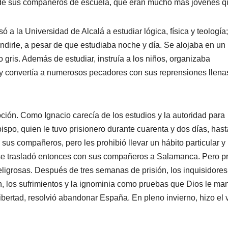
 de sus compañeros de escuela, que eran mucho más jóvenes qu
a la Universidad de Alcalá a estudiar lógica, física y teología
ndirle, a pesar de que estudiaba noche y día. Se alojaba en un
o gris. Además de estudiar, instruía a los niños, organizaba
o y convertía a numerosos pecadores con sus reprensiones llena
ón. Como Ignacio carecía de los estudios y la autoridad para
ispo, quien le tuvo prisionero durante cuarenta y dos días, hast
 sus compañeros, pero les prohibió llevar un hábito particular y
o se trasladó entonces con sus compañeros a Salamanca. Pero p
ligrosas. Después de tres semanas de prisión, los inquisidores
ón, los sufrimientos y la ignominia como pruebas que Dios le m
 libertad, resolvió abandonar España. En pleno invierno, hizo el 