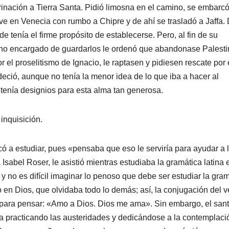
grinación a Tierra Santa. Pidió limosna en el camino, se embarc
e en Venecia con rumbo a Chipre y de ahí se trasladó a Jaffa. 
e tenía el firme propósito de establecerse. Pero, al fin de su
cano encargado de guardarlos le ordenó que abandonase Palesti
l proselitismo de Ignacio, le raptasen y pidiesen rescate por é
deció, aunque no tenía la menor idea de lo que iba a hacer al
 tenía designios para esta alma tan generosa.
inquisición.
 a estudiar, pues «pensaba que eso le serviría para ayudar a 
abel Roser, le asistió mientras estudiaba la gramática latina 
, y no es difícil imaginar lo penoso que debe ser estudiar la gra
o en Dios, que olvidaba todo lo demás; así, la conjugación del 
o para pensar: «Amo a Dios. Dios me ama». Sin embargo, el san
ía practicando las austeridades y dedicándose a la contemplaci