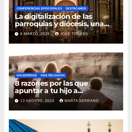
A
CONFERENCIAS EPISCOPALES
DESTACAMOS
Y
La digitalización de las
C
parroquias y diócesis, una
realidad ya para el futuro de
O
6 MARZO, 2025
JOSE TORRES
la Iglesia
M
N
E
O
N
H
T
A
A
SOLIDARIDAD
VIDA RELIGIOSA
Y
8 razones por las que
R
C
apuntar a tu hijo a
I
Catequesis
O
O
13 AGOSTO, 2024
MARTA SERRANO
M
S
N
E
O
N
H
T