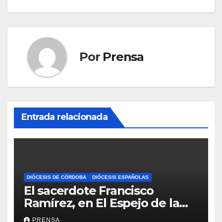
entradas
Por
Prensa
Entrada relacionada
DIÓCESIS DE CÓRDOBA
DIÓCESIS ESPAÑOLAS
El sacerdote Francisco
Ramírez, en El Espejo de la
Iglesia
PRENSA