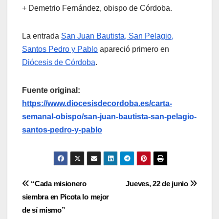
+ Demetrio Fernández, obispo de Córdoba.
La entrada
San Juan Bautista, San Pelagio,
Santos Pedro y Pablo
apareció primero en
Diócesis de Córdoba
.
Fuente original:
https://www.diocesisdecordoba.es/carta-
semanal-obispo/san-juan-bautista-san-pelagio-
santos-pedro-y-pablo
Navegación
“Cada misionero
Jueves, 22 de junio
siembra en Picota lo mejor
de
de sí mismo”