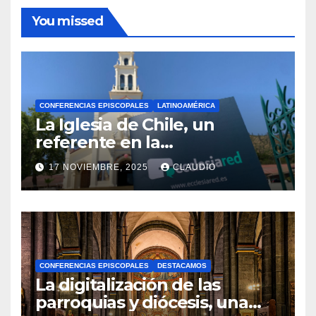
You missed
CONFERENCIAS EPISCOPALES
LATINOAMÉRICA
La Iglesia de Chile, un
referente en la
transformación digital
17 NOVIEMBRE, 2025
CLAUDIO
gracias a Ecclesiared
N
O
H
A
CONFERENCIAS EPISCOPALES
DESTACAMOS
Y
La digitalización de las
C
parroquias y diócesis, una
O