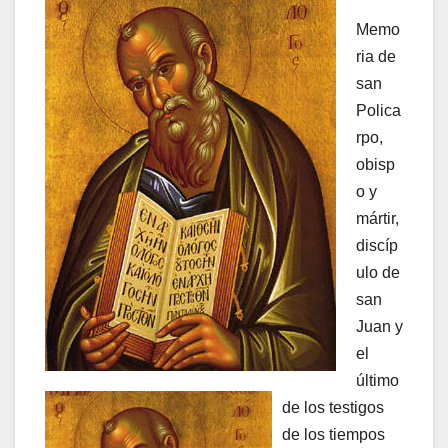
Memo
ria de
san
Polica
rpo,
obisp
o y
mártir,
discíp
ulo de
san
Juan y
el
último
de los testigos
de los tiempos