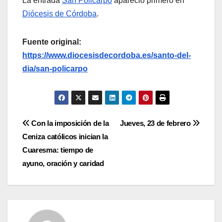
La entrada
San Policarpo
apareció primero en
Diócesis de Córdoba
.
Fuente original:
https://www.diocesisdecordoba.es/santo-del-
dia/san-policarpo
Navegación
Con la imposición de la
Jueves, 23 de febrero
Ceniza católicos inician la
de
Cuaresma: tiempo de
entradas
ayuno, oración y caridad