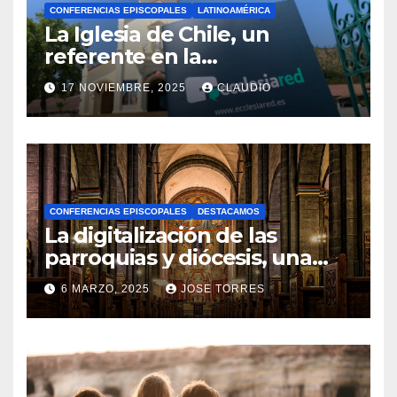
CONFERENCIAS EPISCOPALES
LATINOAMÉRICA
La Iglesia de Chile, un
referente en la
transformación digital
17 NOVIEMBRE, 2025
CLAUDIO
gracias a Ecclesiared
N
O
H
A
CONFERENCIAS EPISCOPALES
DESTACAMOS
Y
La digitalización de las
C
parroquias y diócesis, una
realidad ya para el futuro de
O
6 MARZO, 2025
JOSE TORRES
la Iglesia
M
N
E
O
N
H
T
A