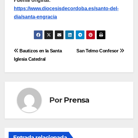
Fuente original:
https://www.diocesisdecordoba.es/santo-del-
dia/santa-engracia
Navegación
Bautizos en la Santa
San Telmo Confesor
Iglesia Catedral
de
entradas
Por
Prensa
Entrada relacionada