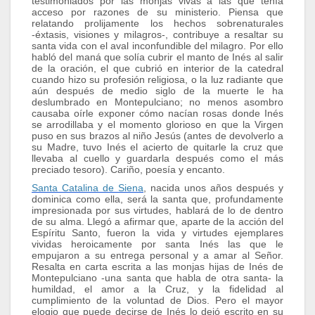
testimoniados por las monjas vivas a las que tenía
acceso por razones de su ministerio. Piensa que
relatando prolijamente los hechos sobrenaturales
-éxtasis, visiones y milagros-, contribuye a resaltar su
santa vida con el aval inconfundible del milagro. Por ello
habló del maná que solía cubrir el manto de Inés al salir
de la oración, el que cubrió en interior de la catedral
cuando hizo su profesión religiosa, o la luz radiante que
aún después de medio siglo de la muerte le ha
deslumbrado en Montepulciano; no menos asombro
causaba oírle exponer cómo nacían rosas donde Inés
se arrodillaba y el momento glorioso en que la Virgen
puso en sus brazos al niño Jesús (antes de devolverlo a
su Madre, tuvo Inés el acierto de quitarle la cruz que
llevaba al cuello y guardarla después como el más
preciado tesoro). Cariño, poesía y encanto.
Santa Catalina de Siena
, nacida unos años después y
dominica como ella, será la santa que, profundamente
impresionada por sus virtudes, hablará de lo de dentro
de su alma. Llegó a afirmar que, aparte de la acción del
Espíritu Santo, fueron la vida y virtudes ejemplares
vividas heroicamente por santa Inés las que le
empujaron a su entrega personal y a amar al Señor.
Resalta en carta escrita a las monjas hijas de Inés de
Montepulciano -una santa que habla de otra santa- la
humildad, el amor a la Cruz, y la fidelidad al
cumplimiento de la voluntad de Dios. Pero el mayor
elogio que puede decirse de Inés lo dejó escrito en su