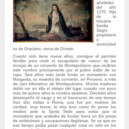
alrededor
del año
1270. Hija
de la
toscana
familia
Segni,
propietario
s
acomodad
os de Graciano, cerca de Orvieto.
Cuanto solo tiene nueve años, consigue el permiso
familiar para vestir el escapulario de «saco» de las
monjas de un convento de Montepulciano que recibían
este nombre precisamente por el pobre estilo de su
ropa. Seis años más tarde funda un monasterio con
Margarita, su maestra de convento, en Proceno, a más
de cien kilómetros de Montepulciano. Mucha madurez
debió ver en ella el obispo del lugar cuando con poco
más de quince años la nombra abadesa. Dieciséis años
desempeñó el cargo y en el transcurso de ese tiempo
hizo dos visitas a Roma; una fue por motivos de
caridad, muy breve; la otra tuvo como fin poner los
medios ante la Santa Sede para evitar que el
monasterio que acababa de fundar fuera un día presa
de ambiciones y usurpaciones ilegítimas. Se ve que en
ese tiempo podía pasar cualquier cosa no sólo en los