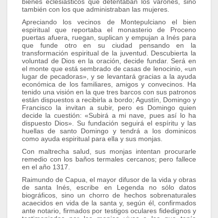
bienes eclesiásticos que detentaban los varones, sino
también con los que administraban las mujeres.
Apreciando los vecinos de Montepulciano el bien
espiritual que reportaba el monasterio de Proceno
puertas afuera, ruegan, suplican y empujan a Inés para
que funde otro en su ciudad pensando en la
transformación espiritual de la juventud. Descubierta la
voluntad de Dios en la oración, decide fundar. Será en
el monte que está sembrado de casas de lenocinio, «un
lugar de pecadoras», y se levantará gracias a la ayuda
económica de los familiares, amigos y convecinos. Ha
tenido una visión en la que tres barcos con sus patronos
están dispuestos a recibirla a bordo; Agustín, Domingo y
Francisco la invitan a subir, pero es Domingo quien
decide la cuestión: «Subirá a mi nave, pues así lo ha
dispuesto Dios». Su fundación seguirá el espíritu y las
huellas de santo Domingo y tendrá a los dominicos
como ayuda espiritual para ella y sus monjas.
Con maltrecha salud, sus monjas intentan procurarle
remedio con los baños termales cercanos; pero fallece
en el año 1317.
Raimundo de Capua, el mayor difusor de la vida y obras
de santa Inés, escribe en Legenda no sólo datos
biográficos, sino un chorro de hechos sobrenaturales
acaecidos en vida de la santa y, según él, confirmados
ante notario, firmados por testigos oculares fidedignos y