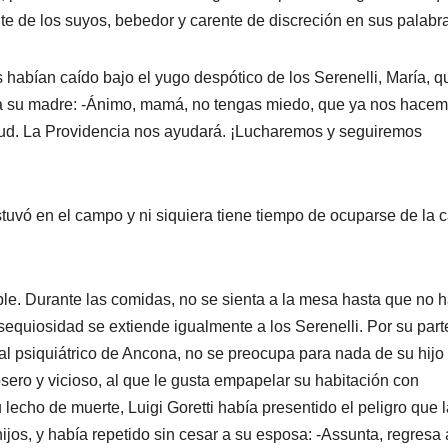
te de los suyos, bebedor y carente de discreción en sus palabr
 habían caído bajo el yugo despótico de los Serenelli, María, q
r a su madre: -Ánimo, mamá, no tengas miedo, que ya nos hace
ud. La Providencia nos ayudará. ¡Lucharemos y seguiremos
uvó en el campo y ni siquiera tiene tiempo de ocuparse de la c
ble. Durante las comidas, no se sienta a la mesa hasta que no 
bsequiosidad se extiende igualmente a los Serenelli. Por su part
tal psiquiátrico de Ancona, no se preocupa para nada de su hijo
sero y vicioso, al que le gusta empapelar su habitación con
lecho de muerte, Luigi Goretti había presentido el peligro que l
jos, y había repetido sin cesar a su esposa: -Assunta, regresa 