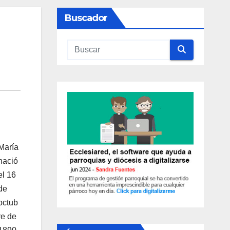
Buscador
María
nació
el 16
de
octub
re de