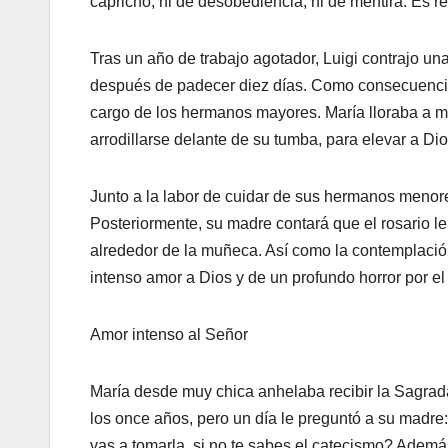
capricho, ni de desobediencia, ni de mentira. Es re
Tras un año de trabajo agotador, Luigi contrajo un
después de padecer diez días. Como consecuencia 
cargo de los hermanos mayores. María lloraba a m
arrodillarse delante de su tumba, para elevar a Dio
Junto a la labor de cuidar de sus hermanos menore
Posteriormente, su madre contará que el rosario le
alrededor de la muñeca. Así como la contemplación 
intenso amor a Dios y de un profundo horror por e
Amor intenso al Señor
María desde muy chica anhelaba recibir la Sagrad
los once años, pero un día le preguntó a su mad
vas a tomarla, si no te sabes el catecismo? Además