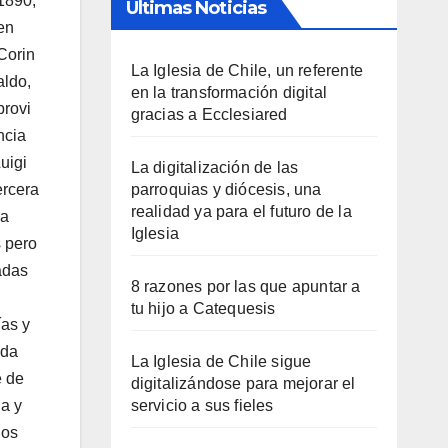
1890,
Últimas Noticias
en
Corin
La Iglesia de Chile, un referente
aldo,
en la transformación digital
provi
gracias a Ecclesiared
ncia
uigi
La digitalización de las
ercera
parroquias y diócesis, una
realidad ya para el futuro de la
ia
Iglesia
s pero
vadas
8 razones por las que apuntar a
tu hijo a Catequesis
ías y
ada
La Iglesia de Chile sigue
e de
digitalizándose para mejorar el
da y
servicio a sus fieles
los