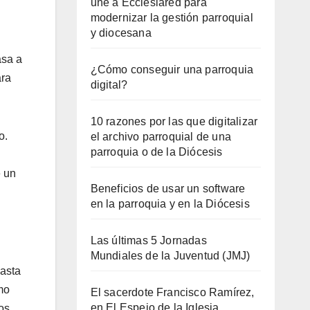
une a Ecclesiared para
modernizar la gestión parroquial
y diocesana
asa a
¿Cómo conseguir una parroquia
ara
digital?
10 razones por las que digitalizar
o.
el archivo parroquial de una
parroquia o de la Diócesis
e un
Beneficios de usar un software
en la parroquia y en la Diócesis
Las últimas 5 Jornadas
Mundiales de la Juventud (JMJ)
hasta
mo
El sacerdote Francisco Ramírez,
en El Espejo de la Iglesia
os