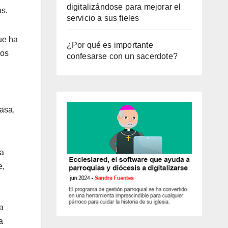
digitalizándose para mejorar el
as.
servicio a sus fieles
ue ha
¿Por qué es importante
mos
confesarse con un sacerdote?
asa,
ha
e,
a
a