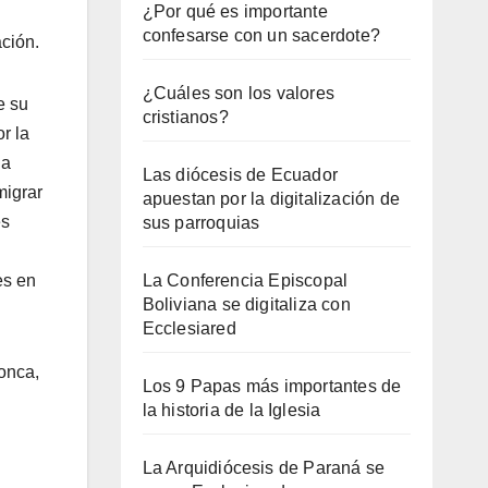
¿Por qué es importante
confesarse con un sacerdote?
ción.
¿Cuáles son los valores
e su
cristianos?
or la
la
Las diócesis de Ecuador
migrar
apuestan por la digitalización de
es
sus parroquias
es en
La Conferencia Episcopal
Boliviana se digitaliza con
Ecclesiared
Conca,
Los 9 Papas más importantes de
la historia de la Iglesia
La Arquidiócesis de Paraná se