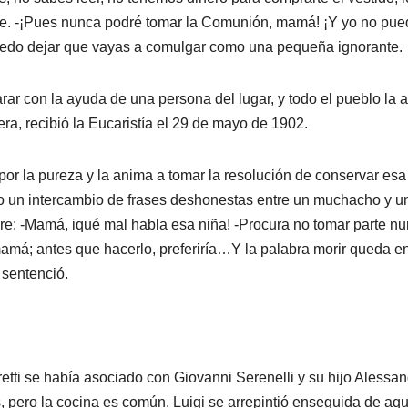
bre. -¡Pues nunca podré tomar la Comunión, mamá! ¡Y yo no pu
puedo dejar que vayas a comulgar como una pequeña ignorante.
ar con la ayuda de una persona del lugar, y todo el pueblo la 
a, recibió la Eucaristía el 29 de mayo de 1902.
por la pureza y la anima a tomar la resolución de conservar esa
oído un intercambio de frases deshonestas entre un muchacho y u
re: -Mamá, iqué mal habla esa niña! -Procura no tomar parte n
amá; antes que hacerlo, preferiría…Y la palabra morir queda en
 sentenció.
retti se había asociado con Giovanni Serenelli y su hijo Alessan
 pero la cocina es común. Luigi se arrepintió enseguida de aqu