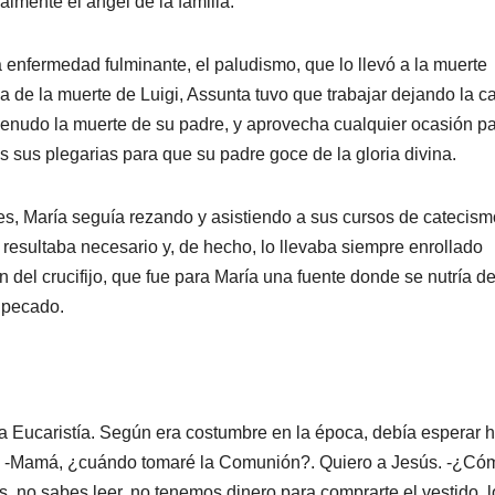
almente el ángel de la familia.
a enfermedad fulminante, el paludismo, que lo llevó a la muerte
de la muerte de Luigi, Assunta tuvo que trabajar dejando la c
enudo la muerte de su padre, y aprovecha cualquier ocasión p
s sus plegarias para que su padre goce de la gloria divina.
s, María seguía rezando y asistiendo a sus cursos de catecism
 resultaba necesario y, de hecho, lo llevaba siempre enrollado
del crucifijo, que fue para María una fuente donde se nutría d
l pecado.
a Eucaristía. Según era costumbre en la época, debía esperar 
re: -Mamá, ¿cuándo tomaré la Comunión?. Quiero a Jesús. -¿Có
, no sabes leer, no tenemos dinero para comprarte el vestido, l