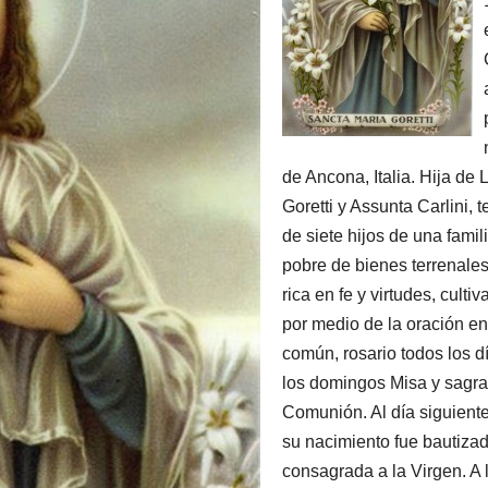
de Ancona, Italia. Hija de L
Goretti y Assunta Carlini, t
de siete hijos de una famil
pobre de bienes terrenale
rica en fe y virtudes, culti
por medio de la oración en
común, rosario todos los d
los domingos Misa y sagr
Comunión. Al día siguient
su nacimiento fue bautiza
consagrada a la Virgen. A 