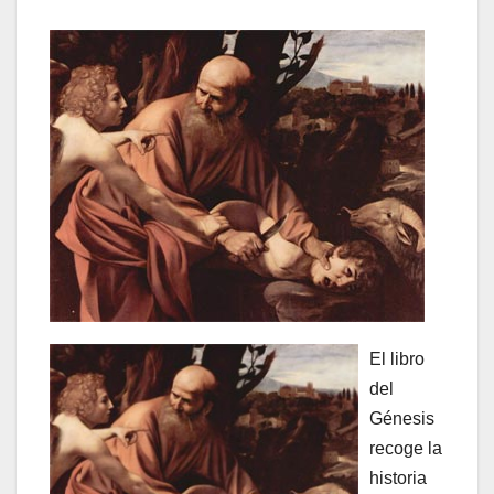
El libro
del
Génesis
recoge la
historia