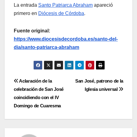
La entrada
Santo Patriarca Abraham
apareció
primero en
Diócesis de Córdoba
.
Fuente original:
https://www.diocesisdecordoba.es/santo-del-
dia/santo-patriarca-abraham
Navegación
Aclaración de la
San José, patrono de la
celebración de San José
Iglesia universal
de
coincidiendo con el IV
entradas
Domingo de Cuaresma