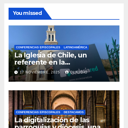
You missed
CONFERENCIAS EPISCOPALES
LATINOAMÉRICA
La Iglesia de Chile, un
referente en la
transformación digital
17 NOVIEMBRE, 2025
CLAUDIO
gracias a Ecclesiared
N
O
H
A
CONFERENCIAS EPISCOPALES
DESTACAMOS
Y
La digitalización de las
C
parroquias y diócesis, una