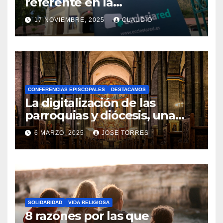
referente en la
transformación digital
17 NOVIEMBRE, 2025
CLAUDIO
gracias a Ecclesiared
N
O
H
A
CONFERENCIAS EPISCOPALES
DESTACAMOS
Y
La digitalización de las
C
parroquias y diócesis, una
realidad ya para el futuro de
O
6 MARZO, 2025
JOSE TORRES
la Iglesia
M
N
E
O
N
H
T
A
A
SOLIDARIDAD
VIDA RELIGIOSA
Y
8 razones por las que
R
C