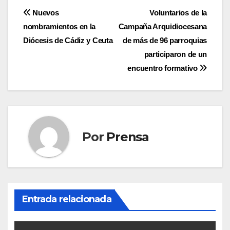
Navegación
Nuevos
Voluntarios de la
nombramientos en la
Campaña Arquidiocesana
de
Diócesis de Cádiz y Ceuta
de más de 96 parroquias
entradas
participaron de un
encuentro formativo
Por
Prensa
Entrada relacionada