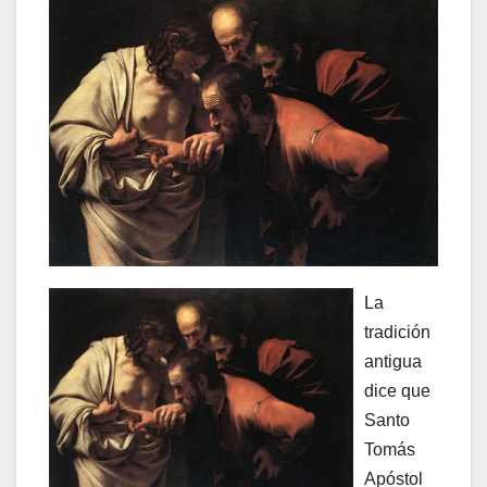
La
tradición
antigua
dice que
Santo
Tomás
Apóstol