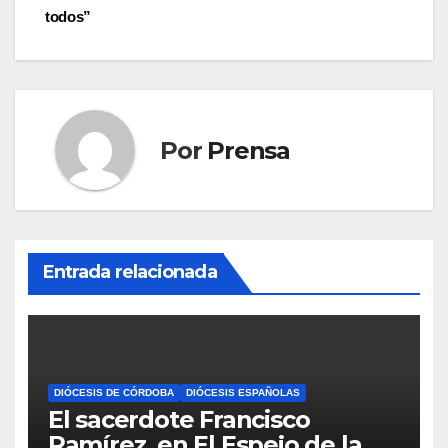
de
todos”
entradas
Por
Prensa
Entrada relacionada
DIÓCESIS DE CÓRDOBA
DIÓCESIS ESPAÑOLAS
El sacerdote Francisco
Ramírez, en El Espejo de la