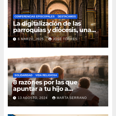
H
A
CONFERENCIAS EPISCOPALES
DESTACAMOS
Y
La digitalización de las
C
parroquias y diócesis, una
realidad ya para el futuro de
O
6 MARZO, 2025
JOSE TORRES
la Iglesia
M
N
E
O
N
H
T
A
A
SOLIDARIDAD
VIDA RELIGIOSA
Y
8 razones por las que
R
C
apuntar a tu hijo a
I
Catequesis
O
O
13 AGOSTO, 2024
MARTA SERRANO
M
S
N
E
O