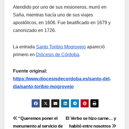
Atendido por uno de sus misioneros, murió en
Saña, mientras hacía uno de sus viajes
apostólicos, en 1606. Fue beatificado en 1679 y
canonizado en 1726.
La entrada
Santo Toribio Mogrovejo
apareció
primero en
Diócesis de Córdoba
.
Fuente original:
https://www.diocesisdecordoba.es/santo-del-
dia/santo-toribio-mogrovejo
Navegación
“Queremos poner el
El Verbo se hizo carne… y
monumento al servicio de
habitó entre nosotros