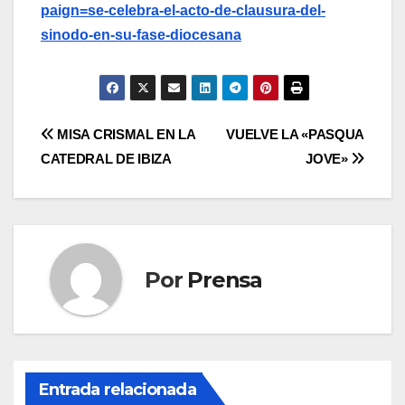
paign=se-celebra-el-acto-de-clausura-del-
sinodo-en-su-fase-diocesana
Navegación
MISA CRISMAL EN LA
VUELVE LA «PASQUA
CATEDRAL DE IBIZA
JOVE»
de
entradas
Por
Prensa
Entrada relacionada