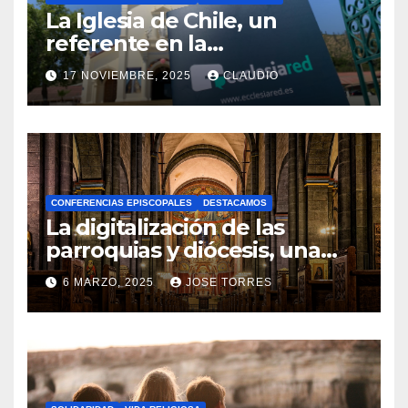
La Iglesia de Chile, un
referente en la
transformación digital
17 NOVIEMBRE, 2025
CLAUDIO
gracias a Ecclesiared
N
O
H
A
CONFERENCIAS EPISCOPALES
DESTACAMOS
Y
La digitalización de las
C
parroquias y diócesis, una
realidad ya para el futuro de
O
6 MARZO, 2025
JOSE TORRES
la Iglesia
M
N
E
O
N
H
T
A
A