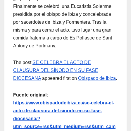
Finalmente se celebró una Eucaristía Solemne
presidida por el obispo de Ibiza y concelebrada
por sacerdotes de Ibiza y Formentera. Tras la
misma y para cerrar el acto, tuvo lugar una gran
comida fraterna a cargo de Es Pollastre de Sant
Antony de Portmany.
The post
SE CELEBRA EL ACTO DE
CLAUSURA DEL SÍNODO EN SU FASE
DIOCESANA
appeared first on
Obispado de Ibiza
.
Fuente original:
https://www.obispadodeibiza.es/se-celebra-el-
acto-de-clausura-del-sinodo-en-su-fase-
diocesana/?
utm_source=rss&utm_medium=rss&utm_cam