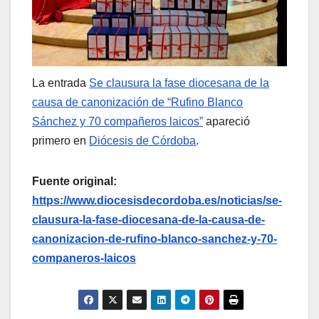
La entrada
Se clausura la fase diocesana de la
causa de canonización de “Rufino Blanco
Sánchez y 70 compañeros laicos”
apareció
primero en
Diócesis de Córdoba
.
Fuente original:
https://www.diocesisdecordoba.es/noticias/se-
clausura-la-fase-diocesana-de-la-causa-de-
canonizacion-de-rufino-blanco-sanchez-y-70-
companeros-laicos