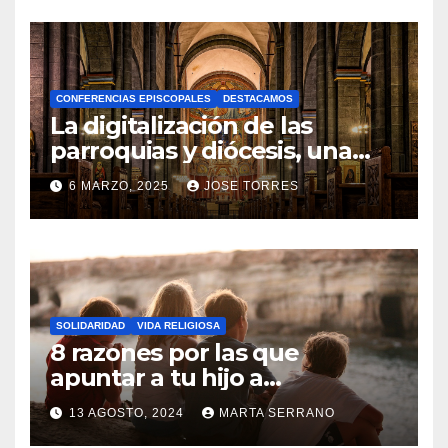
O
H
A
CONFERENCIAS EPISCOPALES
DESTACAMOS
Y
La digitalización de las
C
parroquias y diócesis, una
realidad ya para el futuro de
O
6 MARZO, 2025
JOSE TORRES
la Iglesia
M
N
E
O
N
H
T
A
A
SOLIDARIDAD
VIDA RELIGIOSA
Y
8 razones por las que
R
C
apuntar a tu hijo a
I
Catequesis
O
O
13 AGOSTO, 2024
MARTA SERRANO
M
S
N