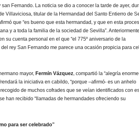
ey san Fernando. La noticia se dio a conocer la tarde de ayer, du
e Villaviciosa, titular de la Hermandad del Santo Entierro de Se
 afirmó que “es bueno que esta hermandad, y que en esta proces
iana y a toda la familia de la sociedad de Sevilla”. Anteriorment
en su cuenta personal en el que “el 775º aniversario de la
rte del rey San Fernando me parece una ocasión propicia para ce
 hermano mayor,
Fermín Vázquez
, compartió la “alegría enorme
rendará la iniciativa en cabildo, “porque –afirmó- es un anhelo
recogido de muchos cofrades que se veían identificados con e
 se han recibido “llamadas de hermandades ofreciendo su
omo para ser celebrado”