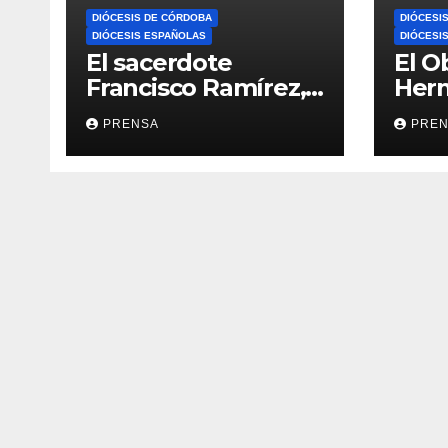
DIÓCESIS DE CÓRDOBA
DIÓCESI
DIÓCESIS ESPAÑOLAS
DIÓCESI
El sacerdote
El O
Francisco Ramírez,
Her
en El Espejo de la
Calv
PRENSA
PRE
Iglesia