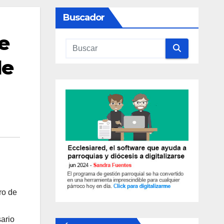
Buscador
de
de
ro de
ario