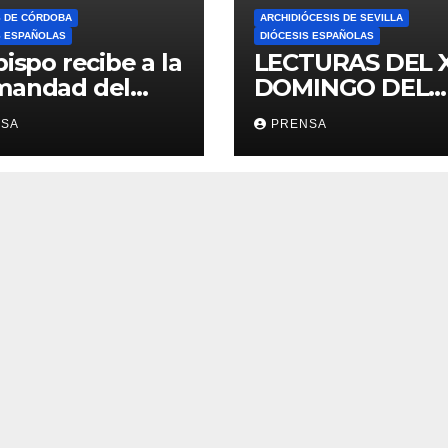
S DE CÓRDOBA
ARCHIDIÓCESIS DE SEVILLA
S ESPAÑOLAS
DIÓCESIS ESPAÑOLAS
bispo recibe a la
LECTURAS DEL 
mandad del
DOMINGO DEL
ario
TIEMPO
NSA
PRENSA
ORDINARIO (A)