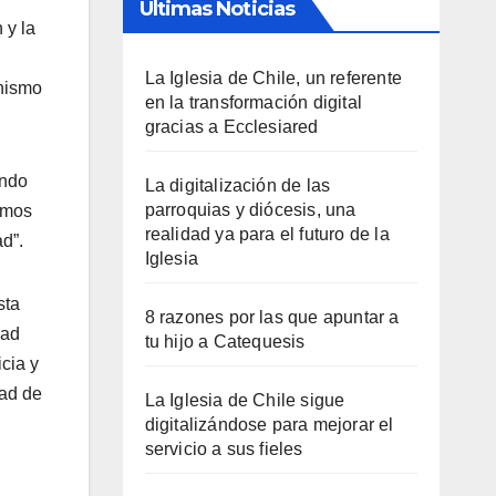
Últimas Noticias
 y la
La Iglesia de Chile, un referente
enismo
en la transformación digital
gracias a Ecclesiared
undo
La digitalización de las
parroquias y diócesis, una
emos
realidad ya para el futuro de la
d”.
Iglesia
sta
8 razones por las que apuntar a
dad
tu hijo a Catequesis
icia y
dad de
La Iglesia de Chile sigue
digitalizándose para mejorar el
servicio a sus fieles