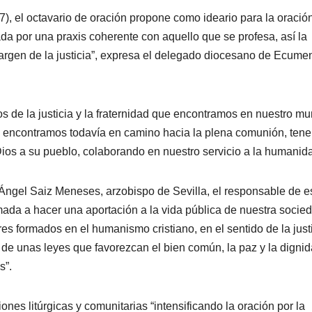
 17), el octavario de oración propone como ideario para la oración
da por una praxis coherente con aquello que se profesa, así la
margen de la justicia”, expresa el delegado diocesano de Ecum
os de la justicia y la fraternidad que encontramos en nuestro m
nos encontramos todavía en camino hacia la plena comunión, ten
ios a su pueblo, colaborando en nuestro servicio a la humanida
ngel Saiz Meneses, arzobispo de Sevilla, el responsable de e
amada a hacer una aportación a la vida pública de nuestra socie
res formados en el humanismo cristiano, en el sentido de la just
 de unas leyes que favorezcan el bien común, la paz y la digni
s”.
ones litúrgicas y comunitarias “intensificando la oración por la