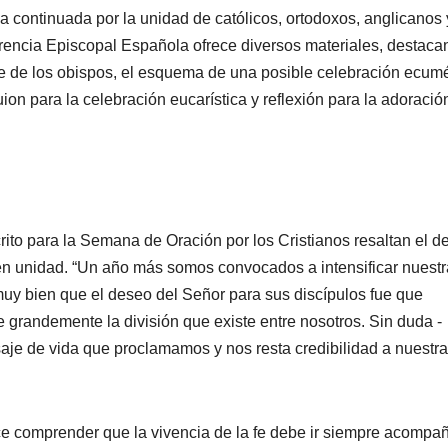
ca continuada por la unidad de católicos, ortodoxos, anglicanos 
ferencia Episcopal Española ofrece diversos materiales, destac
aje de los obispos, el esquema de una posible celebración ecum
uion para la celebración eucarística y reflexión para la adoració
ito para la Semana de Oración por los Cristianos resaltan el d
en unidad. “Un año más somos convocados a intensificar nuestr
muy bien que el deseo del Señor para sus discípulos fue que
grandemente la división que existe entre nosotros. Sin duda -
nsaje de vida que proclamamos y nos resta credibilidad a nuestra
hace comprender que la vivencia de la fe debe ir siempre acomp