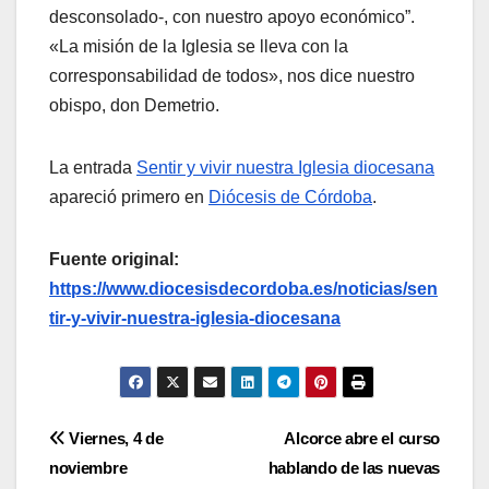
desconsolado-, con nuestro apoyo económico”.
«La misión de la Iglesia se lleva con la
corresponsabilidad de todos», nos dice nuestro
obispo, don Demetrio.
La entrada
Sentir y vivir nuestra Iglesia diocesana
apareció primero en
Diócesis de Córdoba
.
Fuente original:
https://www.diocesisdecordoba.es/noticias/sen
tir-y-vivir-nuestra-iglesia-diocesana
Navegación
Viernes, 4 de
Alcorce abre el curso
noviembre
hablando de las nuevas