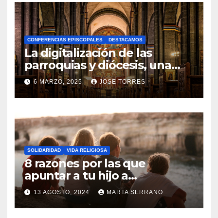
O
H
A
CONFERENCIAS EPISCOPALES
DESTACAMOS
Y
La digitalización de las
C
parroquias y diócesis, una
realidad ya para el futuro de
O
6 MARZO, 2025
JOSE TORRES
la Iglesia
M
N
E
O
N
H
T
A
A
SOLIDARIDAD
VIDA RELIGIOSA
Y
8 razones por las que
R
C
apuntar a tu hijo a
I
Catequesis
O
O
13 AGOSTO, 2024
MARTA SERRANO
M
S
N
E