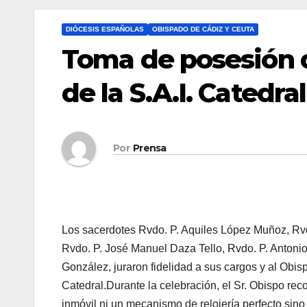
DIÓCESIS ESPAÑOLAS
OBISPADO DE CÁDIZ Y CEUTA
Toma de posesión 
de la S.A.I. Catedra
Por
Prensa
Los sacerdotes Rvdo. P. Aquiles López Muñoz, Rvd
Rvdo. P. José Manuel Daza Tello, Rvdo. P. Antonio
González, juraron fidelidad a sus cargos y al Obis
Catedral.Durante la celebración, el Sr. Obispo rec
inmóvil ni un mecanismo de relojería perfecto sino