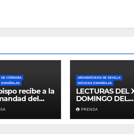
S DE CÓRDOBA
ARCHIDIÓCESIS DE SEVILLA
S ESPAÑOLAS
DIÓCESIS ESPAÑOLAS
bispo recibe a la
LECTURAS DEL 
mandad del
DOMINGO DEL
ario
TIEMPO
NSA
PRENSA
ORDINARIO (A)