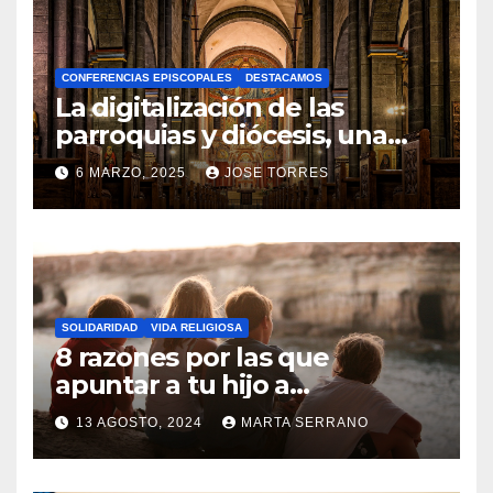
H
A
CONFERENCIAS EPISCOPALES
DESTACAMOS
Y
La digitalización de las
C
parroquias y diócesis, una
realidad ya para el futuro de
O
6 MARZO, 2025
JOSE TORRES
la Iglesia
M
N
E
O
N
H
T
A
A
SOLIDARIDAD
VIDA RELIGIOSA
Y
8 razones por las que
R
C
apuntar a tu hijo a
I
Catequesis
O
O
13 AGOSTO, 2024
MARTA SERRANO
M
S
N
E
O