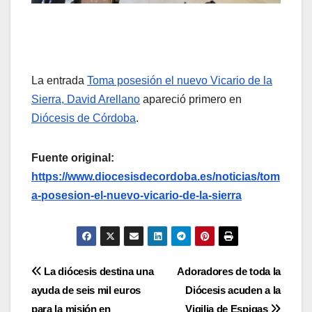
La entrada
Toma posesión el nuevo Vicario de la
Sierra, David Arellano
apareció primero en
Diócesis de Córdoba
.
Fuente original:
https://www.diocesisdecordoba.es/noticias/tom
a-posesion-el-nuevo-vicario-de-la-sierra
Navegación
La diócesis destina una
Adoradores de toda la
ayuda de seis mil euros
Diócesis acuden a la
de
para la misión en
Vigilia de Espigas