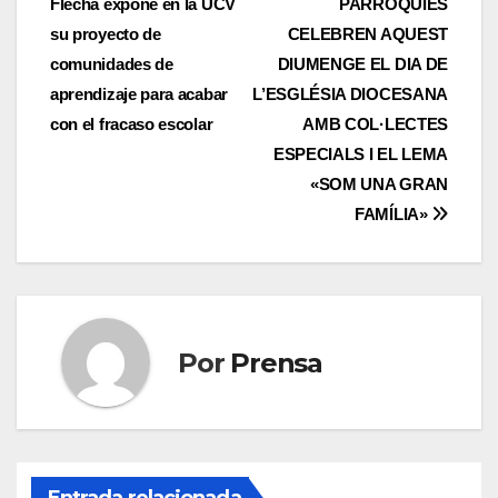
Flecha expone en la UCV
PARRÒQUIES
de
su proyecto de
CELEBREN AQUEST
entradas
comunidades de
DIUMENGE EL DIA DE
aprendizaje para acabar
L’ESGLÉSIA DIOCESANA
con el fracaso escolar
AMB COL·LECTES
ESPECIALS I EL LEMA
«SOM UNA GRAN
FAMÍLIA»
Por
Prensa
Entrada relacionada