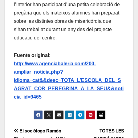
l’interior han participat d’una petita celebració de
pregària que els mateixos alumnes han preparat
sobre les distintes obres de misericòrdia que
s’han treballat durant un any des del projecte
educatiu del centre.
Fuente original:
http://www.agenciabaleria.com/200-
ampliar_noticia.php?
idioma=cat&&desc=TOTA_L’ESCOLA_DEL_S
AGRAT_COR_PEREGRINA_A_LA_SEU&&noti
cia_id=9465
Navegación
El sociólogo Ramón
TOTES LES