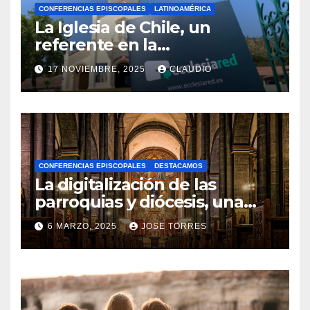
CONFERENCIAS EPISCOPALES
LATINOAMÉRICA
La Iglesia de Chile, un
referente en la
transformación digital
17 NOVIEMBRE, 2025
CLAUDIO
gracias a Ecclesiared
N
O
H
A
CONFERENCIAS EPISCOPALES
DESTACAMOS
Y
La digitalización de las
C
parroquias y diócesis, una
realidad ya para el futuro de
O
6 MARZO, 2025
JOSE TORRES
la Iglesia
M
N
E
O
N
H
T
A