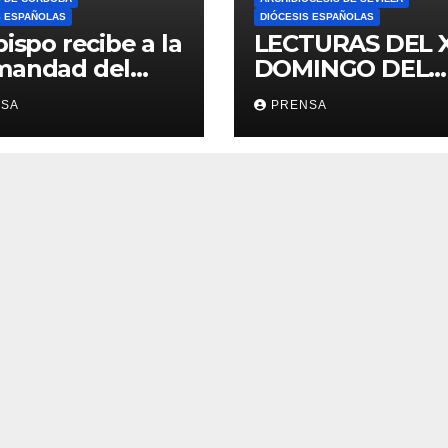
S ESPAÑOLAS
DIÓCESIS ESPAÑOLAS
bispo recibe a la
LECTURAS DEL 
mandad del
DOMINGO DEL
ario
TIEMPO
NSA
PRENSA
ORDINARIO (A)