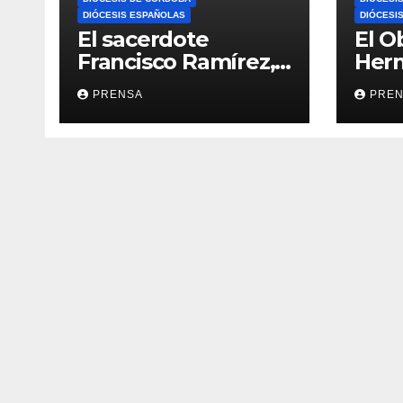
DIÓCESIS ESPAÑOLAS
DIÓCESI
El sacerdote
El O
Francisco Ramírez,
Her
en El Espejo de la
Calv
PRENSA
PRE
Iglesia