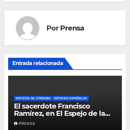
Por
Prensa
Entrada relacionada
DIÓCESIS DE CÓRDOBA
DIÓCESIS ESPAÑOLAS
El sacerdote Francisco
Ramírez, en El Espejo de la
Iglesia
PRENSA