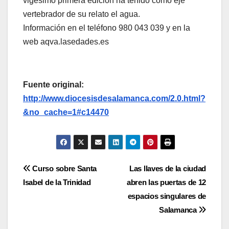
vigésimo primera edición ha tenido como eje
vertebrador de su relato el agua.
Información en el teléfono 980 043 039 y en la
web aqva.lasedades.es
Fuente original:
http://www.diocesisdesalamanca.com/2.0.html?
&no_cache=1#c14470
Navegación
Curso sobre Santa
Las llaves de la ciudad
Isabel de la Trinidad
abren las puertas de 12
de
espacios singulares de
entradas
Salamanca