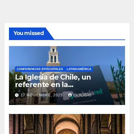
You missed
CONFERENCIAS EPISCOPALES
LATINOAMÉRICA
La Iglesia de Chile, un
referente en la
transformación digital
17 NOVIEMBRE, 2025
CLAUDIO
gracias a Ecclesiared
N
O
H
A