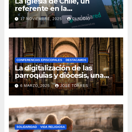
La Iglesia de Chile, un
referente en la
transformación digital
17 NOVIEMBRE, 2025
CLAUDIO
gracias a Ecclesiared
N
O
H
A
CONFERENCIAS EPISCOPALES
DESTACAMOS
Y
La digitalización de las
C
parroquias y diócesis, una
realidad ya para el futuro de
O
6 MARZO, 2025
JOSE TORRES
la Iglesia
M
N
E
O
N
H
T
A
A
SOLIDARIDAD
VIDA RELIGIOSA
Y