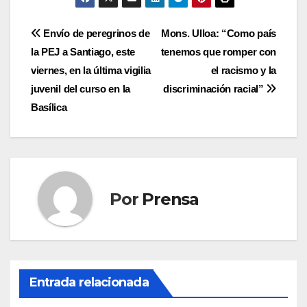
Navegación
Envío de peregrinos de
Mons. Ulloa: “Como país
la PEJ a Santiago, este
tenemos que romper con
de
viernes, en la última vigilia
el racismo y la
entradas
juvenil del curso en la
discriminación racial”
Basílica
Por
Prensa
Entrada relacionada