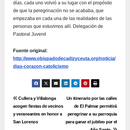
días, cada uno volvió a su lugar con el propósito
de que la peregrinación no se acababa, que
empezaba en cada una de las realidades de las
personas que estuvimos allí. Delegación de
Pastoral Juvenil
Fuente original:
http://www.obispadodecadizyceuta.org/noticia/
dias-corazon-catolicismo
Navegación
Cullera y Villalonga
Un itinerario por las calles
acogen fiestas de vecinos
de El Palmar permitirá
de
y veraneantes en honor a
peregrinar a su parroquia
entradas
San Lorenzo
para ganar el jubileo por el
Año Santo