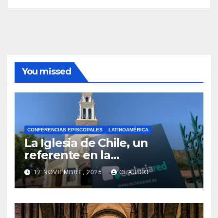
You missed
CONFERENCIAS EPISCOPALES
LATINOAMÉRICA
La Iglesia de Chile, un
referente en la
transformación digital
17 NOVIEMBRE, 2025
CLAUDIO
gracias a Ecclesiared
N
O
H