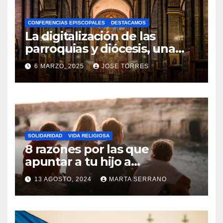
A
CONFERENCIAS EPISCOPALES
DESTACAMOS
Y
La digitalización de las
C
parroquias y diócesis, una
realidad ya para el futuro de
O
6 MARZO, 2025
JOSE TORRES
la Iglesia
M
N
E
O
N
H
T
A
A
SOLIDARIDAD
VIDA RELIGIOSA
Y
8 razones por las que
R
C
apuntar a tu hijo a
I
Catequesis
O
O
13 AGOSTO, 2024
MARTA SERRANO
M
S
N
E
O
N