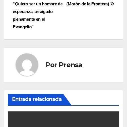
de
“Quiero ser un hombre de
(Morón de la Frontera)
entradas
esperanza, arraigado
plenamente en el
Evangelio”
Por
Prensa
Entrada relacionada