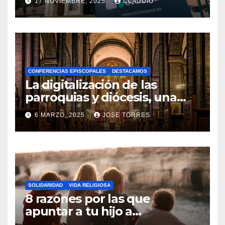
17 NOVIEMBRE, 2025
CLAUDIO
gracias a Ecclesiared
N
O
H
A
CONFERENCIAS EPISCOPALES
DESTACAMOS
Y
La digitalización de las
C
parroquias y diócesis, una
realidad ya para el futuro de
O
6 MARZO, 2025
JOSE TORRES
la Iglesia
M
N
E
O
N
H
T
A
A
SOLIDARIDAD
VIDA RELIGIOSA
Y
8 razones por las que
R
C
apuntar a tu hijo a
I
Catequesis
O