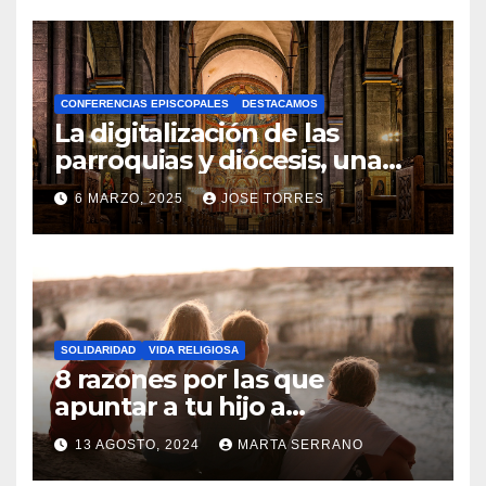
O
H
A
CONFERENCIAS EPISCOPALES
DESTACAMOS
Y
La digitalización de las
C
parroquias y diócesis, una
realidad ya para el futuro de
O
6 MARZO, 2025
JOSE TORRES
la Iglesia
M
N
E
O
N
H
T
A
A
SOLIDARIDAD
VIDA RELIGIOSA
Y
8 razones por las que
R
C
apuntar a tu hijo a
I
Catequesis
O
O
13 AGOSTO, 2024
MARTA SERRANO
M
S
N