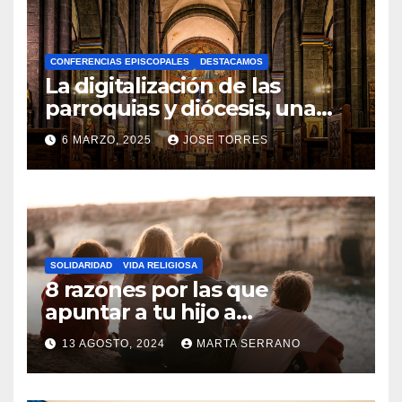
H
A
CONFERENCIAS EPISCOPALES
DESTACAMOS
Y
La digitalización de las
C
parroquias y diócesis, una
realidad ya para el futuro de
O
6 MARZO, 2025
JOSE TORRES
la Iglesia
M
N
E
O
N
H
T
A
A
SOLIDARIDAD
VIDA RELIGIOSA
Y
8 razones por las que
R
C
apuntar a tu hijo a
I
Catequesis
O
O
13 AGOSTO, 2024
MARTA SERRANO
M
S
N
E
O