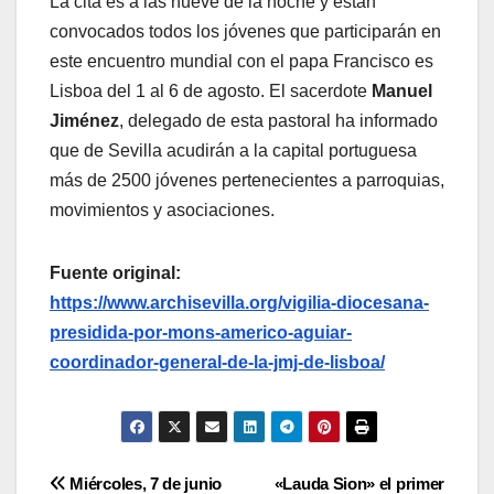
La cita es a las nueve de la noche y están
convocados todos los jóvenes que participarán en
este encuentro mundial con el papa Francisco es
Lisboa del 1 al 6 de agosto. El sacerdote
Manuel
Jiménez
, delegado de esta pastoral ha informado
que de Sevilla acudirán a la capital portuguesa
más de 2500 jóvenes pertenecientes a parroquias,
movimientos y asociaciones.
Fuente original:
https://www.archisevilla.org/vigilia-diocesana-
presidida-por-mons-americo-aguiar-
coordinador-general-de-la-jmj-de-lisboa/
Navegación
Miércoles, 7 de junio
«Lauda Sion» el primer