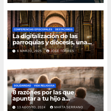
N
O
H
A
CONFERENCIAS EPISCOPALES
DESTACAMOS
Y
La digitalización de las
C
parroquias y diócesis, una
realidad ya para el futuro de
O
6 MARZO, 2025
JOSE TORRES
la Iglesia
M
N
E
O
N
H
T
A
A
SOLIDARIDAD
VIDA RELIGIOSA
Y
8 razones por las que
R
C
apuntar a tu hijo a
I
Catequesis
O
O
13 AGOSTO, 2024
MARTA SERRANO
M