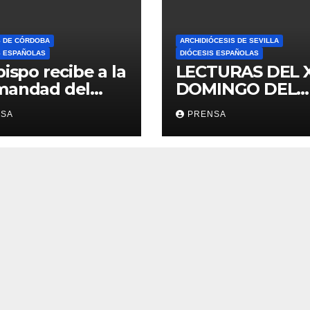
S DE CÓRDOBA
ARCHIDIÓCESIS DE SEVILLA
S ESPAÑOLAS
DIÓCESIS ESPAÑOLAS
bispo recibe a la
LECTURAS DEL 
mandad del
DOMINGO DEL
ario
TIEMPO
NSA
PRENSA
ORDINARIO (A)