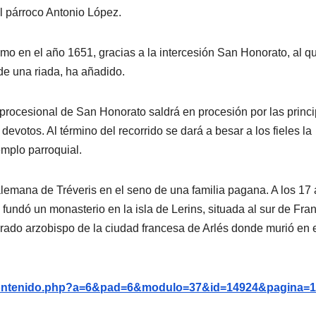
l párroco Antonio López.
mo en el año 1651, gracias a la intercesión San Honorato, al q
 de una riada, ha añadido.
n procesional de San Honorato saldrá en procesión por las princ
votos. Al término del recorrido se dará a besar a los fieles la
emplo parroquial.
 alemana de Tréveris en el seno de una familia pagana. A los 17
 fundó un monasterio en la isla de Lerins, situada al sur de Fran
ado arzobispo de la ciudad francesa de Arlés donde murió en 
g/contenido.php?a=6&pad=6&modulo=37&id=14924&pagina=1