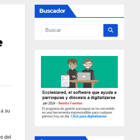
Buscador
e
 a su
os del