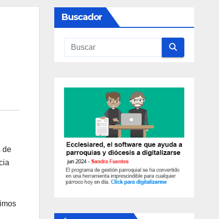
Buscador
s de
cia
timos