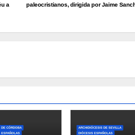
éu a
paleocristianos, dirigida por Jaime San
S DE CÓRDOBA
ARCHIDIÓCESIS DE SEVILLA
S ESPAÑOLAS
DIÓCESIS ESPAÑOLAS