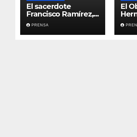
El sacerdote
El O
Francisco Ramírez,
Her
en El Espejo de la
Calv
PRENSA
PRE
Iglesia