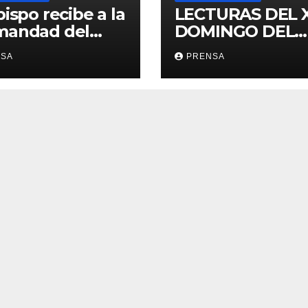
bispo recibe a la
LECTURAS DEL 
mandad del
DOMINGO DEL
ario
TIEMPO
NSA
PRENSA
ORDINARIO (A)